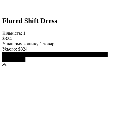
Flared Shift Dress
Кількість:
1
$324
У вашому кошику 1 товар
Усього:
$324
Продовжити покупки
Переглянути кошик
Оформити
замовлення