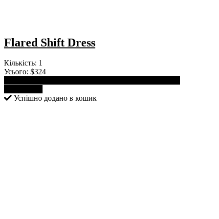
Flared Shift Dress
Кількість:
1
Усього:
$324
Продовжити покупки
Переглянути кошик
Оформити
замовлення
Успішно додано в кошик