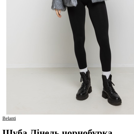
Belanti
Шуба Лінель чорнобурка