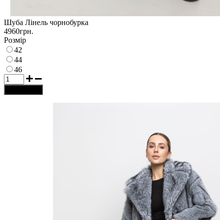
Шуба Лінель чорнобурка
4960грн.
Розмір
42
44
46