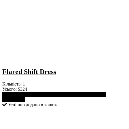
Flared Shift Dress
Кількість:
1
Усього:
$324
Продовжити покупки
Переглянути кошик
Оформити
замовлення
Успішно додано в кошик