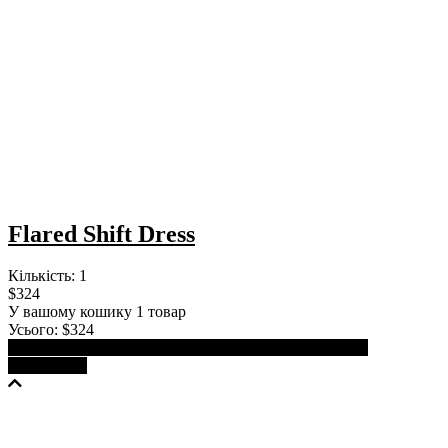
Flared Shift Dress
Кількість:
1
$324
У вашому кошику 1 товар
Усього:
$324
Продовжити покупки
Переглянути кошик
Оформити
замовлення