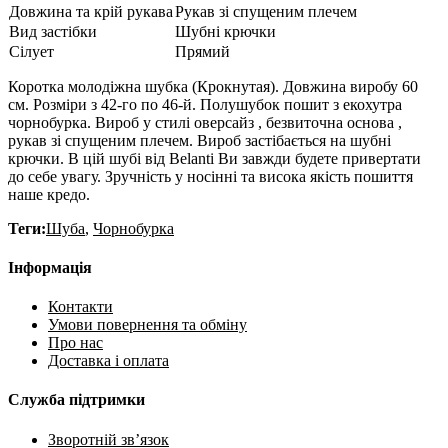
Довжина та крій рукава
Рукав зі спущеним плечем
Вид застібки
Шубні крючки
Сілует
Прямий
Коротка молодіжна шубка (Крокнутая). Довжина виробу 60
см. Розміри з 42-го по 46-й. Полушубок пошит з екохутра
чорнобурка. Вироб у стилі оверсайз , безвиточна основа ,
рукав зі спущеним плечем. Вироб застібається на шубні
крючки. В цій шубі від Belanti Ви завжди будете привертати
до себе увагу. Зручність у носінні та висока якість пошиття
наше кредо.
Теги:
Шуба
,
Чорнобурка
Інформація
Контакти
Умови повернення та обміну
Про нас
Доставка і оплата
Служба підтримки
Зворотній зв’язок